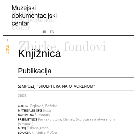
HR
|
EN
Zbirke, fondovi
mdc
Knjižnica
Publikacija
SIMPOZIJ "SKULPTURA NA OTVORENOM"
2003.
Pejković, Božidar
AUTOR/I
Ilustr.
MATERIJALNI OPIS
Summary
NAPOMENA
Park skulptura; Klanjec; Skulptura na otvorenom
PREDMETNICE
(simpozij)
Tiskana građa
MEDIJ
Knjižnica MDC-a
LOKACIJA