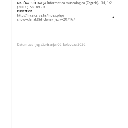
Informatica museologica (Zagreb).- 34, 1/2
MATIČNA PUBLIKACIJA
(2003.). Str. 89 - 91
PUNI TEKST
http://hrcak.srce.hr/index.php?
show=clanak&id_clanak_jezik=207167
Datum zadnjeg ažuriranja: 06. kolovoza 2026.