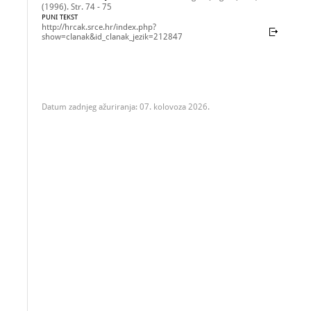
(1996). Str. 74 - 75
PUNI TEKST
http://hrcak.srce.hr/index.php?
show=clanak&id_clanak_jezik=212847
Datum zadnjeg ažuriranja: 07. kolovoza 2026.