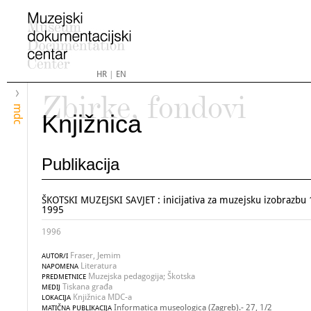
HR
|
EN
Zbirke, fondovi
mdc
Knjižnica
Publikacija
ŠKOTSKI MUZEJSKI SAVJET : inicijativa za muzejsku izobrazbu 
1995
1996
Fraser, Jemim
AUTOR/I
Literatura
NAPOMENA
Muzejska pedagogija; Škotska
PREDMETNICE
Tiskana građa
MEDIJ
Knjižnica MDC-a
LOKACIJA
Informatica museologica (Zagreb).- 27, 1/2
MATIČNA PUBLIKACIJA