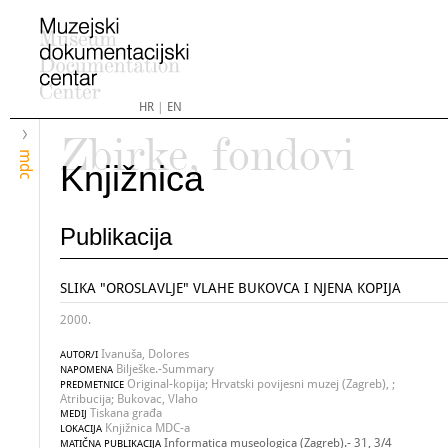
HR
|
EN
Zbirke, fondovi
mdc
Knjižnica
Publikacija
SLIKA "OROSLAVLJE" VLAHE BUKOVCA I NJENA KOPIJA
2000.
Ivanuša, Dolores
AUTOR/I
Bilješke.-Summary
NAPOMENA
Original-kopija; Hrvatski povijesni muzej (Zagreb), ;
PREDMETNICE
Atribucija; Bukovac, Vlaho
Tiskana građa
MEDIJ
Knjižnica MDC-a
LOKACIJA
Informatica museologica (Zagreb).- 31, 3/4
MATIČNA PUBLIKACIJA