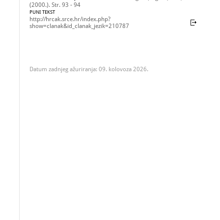
(2000.). Str. 93 - 94
PUNI TEKST
http://hrcak.srce.hr/index.php?
show=clanak&id_clanak_jezik=210787
Datum zadnjeg ažuriranja: 09. kolovoza 2026.