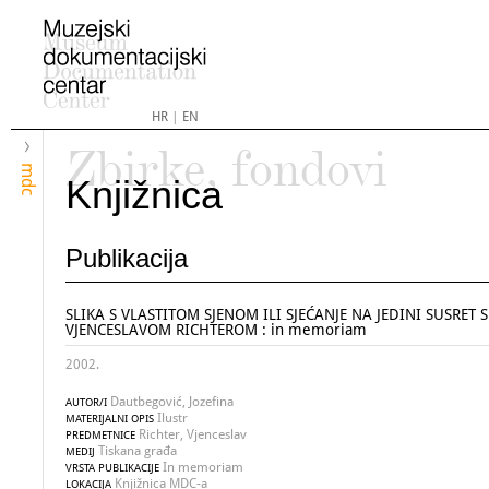
HR
|
EN
Zbirke, fondovi
mdc
Knjižnica
Publikacija
SLIKA S VLASTITOM SJENOM ILI SJEĆANJE NA JEDINI SUSRET S
VJENCESLAVOM RICHTEROM : in memoriam
2002.
Dautbegović, Jozefina
AUTOR/I
Ilustr
MATERIJALNI OPIS
Richter, Vjenceslav
PREDMETNICE
Tiskana građa
MEDIJ
In memoriam
VRSTA PUBLIKACIJE
Knjižnica MDC-a
LOKACIJA