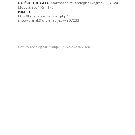
Informatica museologica (Zagreb).- 33, 3/4
MATIČNA PUBLIKACIJA
(2002.). Str. 175 - 176
PUNI TEKST
http://hrcak.srce.hr/index.php?
show=clanak&id_clanak_jezik=207233
Datum zadnjeg ažuriranja: 06. kolovoza 2026.