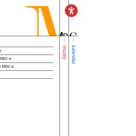
muzeji
kalendar
e
e MDC-a
ce MDC-a