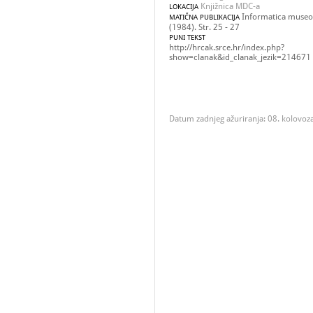
Knjižnica MDC-a
LOKACIJA
Informatica museol
MATIČNA PUBLIKACIJA
(1984). Str. 25 - 27
PUNI TEKST
http://hrcak.srce.hr/index.php?
show=clanak&id_clanak_jezik=214671
Datum zadnjeg ažuriranja: 08. kolovoz