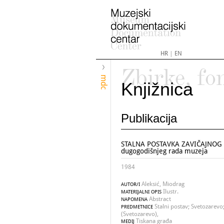
HR
|
EN
Zbirke, fo
mdc
Knjižnica
Publikacija
STALNA POSTAVKA ZAVIČAJNOG M
dugogodišnjeg rada muzeja
1984
Aleksić, Miodrag
AUTOR/I
Ilustr.
MATERIJALNI OPIS
Abstract
NAPOMENA
Stalni postav; Svetozarevo
PREDMETNICE
(Svetozarevo),
Tiskana građa
MEDIJ