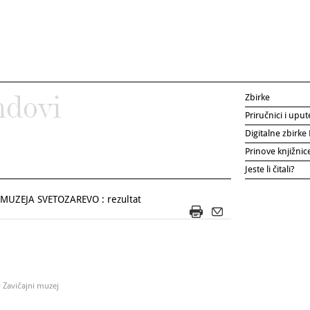
Zbirke
ndovi
Priručnici i uput
Digitalne zbirk
Prinove knjižni
Jeste li čitali?
UZEJA SVETOZAREVO : rezultat
; Zavičajni muzej