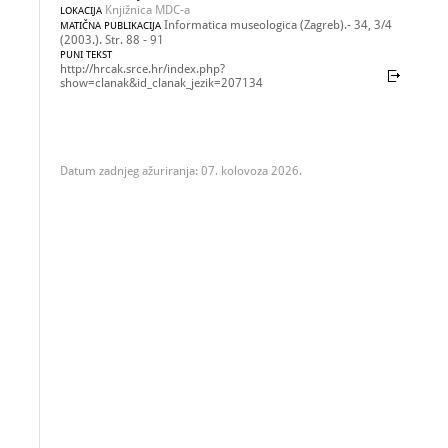
Knjižnica MDC-a
LOKACIJA
Informatica museologica (Zagreb).- 34, 3/4
MATIČNA PUBLIKACIJA
(2003.). Str. 88 - 91
PUNI TEKST
http://hrcak.srce.hr/index.php?
show=clanak&id_clanak_jezik=207134
Datum zadnjeg ažuriranja: 07. kolovoza 2026.