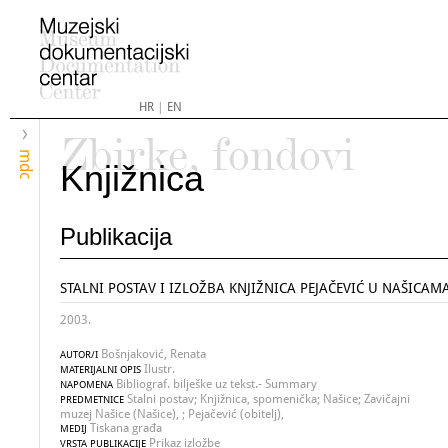
HR
|
EN
Zbirke, fondovi
mdc
Knjižnica
Publikacija
STALNI POSTAV I IZLOŽBA KNJIŽNICA PEJAČEVIĆ U NAŠICAM
2003.
Bošnjaković, Renata
AUTOR/I
Ilustr.
MATERIJALNI OPIS
Bibliograf. bilješke uz tekst.- Summary
NAPOMENA
Stalni postav; Knjižnica, spomenička; Našice; Zavičajni
PREDMETNICE
muzej Našice (Našice), ; Pejačević (obitelj),
Tiskana građa
MEDIJ
Prikaz izložbe
VRSTA PUBLIKACIJE