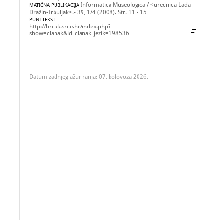
Informatica Museologica / <urednica Lada
MATIČNA PUBLIKACIJA
Dražin-Trbuljak>.- 39, 1/4 (2008). Str. 11 - 15
PUNI TEKST
http://hrcak.srce.hr/index.php?
show=clanak&id_clanak_jezik=198536
Datum zadnjeg ažuriranja: 07. kolovoza 2026.