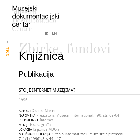
HR
|
EN
Zbirke, fondovi
mdc
Knjižnica
Publikacija
ŠTO JE INTERNET MUZEJIMA?
1996
Olsson, Marine
AUTOR/I
Preuzeto iz: Museum international, 190, str. 62-64
NAPOMENA
Internet
PREDMETNICE
Tiskana građa
MEDIJ
Knjižnica MDC-a
LOKACIJA
Bilten o informatizaciji muzejske djelatnosti.-
MATIČNA PUBLIKACIJA
7, 1/4 (1996). Str. 46 - 47