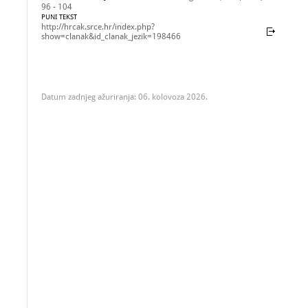
96 - 104
PUNI TEKST
http://hrcak.srce.hr/index.php?
show=clanak&id_clanak_jezik=198466
Datum zadnjeg ažuriranja: 06. kolovoza 2026.