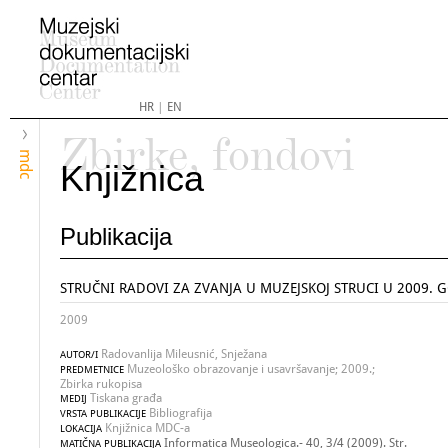
HR
|
EN
Zbirke, fondovi
mdc
Knjižnica
Publikacija
STRUČNI RADOVI ZA ZVANJA U MUZEJSKOJ STRUCI U 2009. 
2009
Radovanlija Mileusnić, Snježana
AUTOR/I
Muzeološko obrazovanje i usavršavanje; 2009.;
PREDMETNICE
Zbirka rukopisa
Tiskana građa
MEDIJ
Bibliografija
VRSTA PUBLIKACIJE
Knjižnica MDC-a
LOKACIJA
Informatica Museologica.- 40, 3/4 (2009). Str.
MATIČNA PUBLIKACIJA