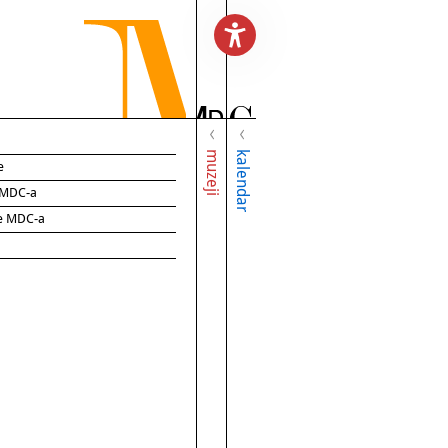
muzeji
kalendar
e
e MDC-a
ce MDC-a