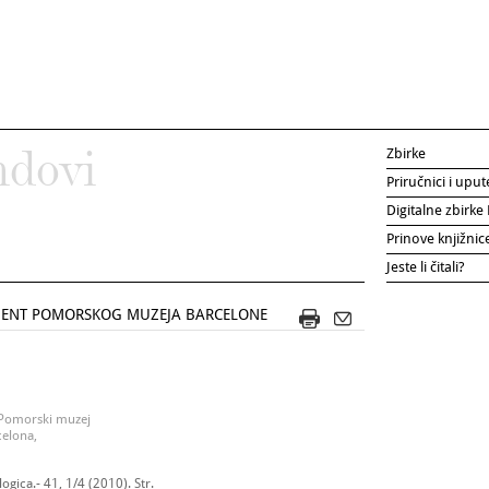
Zbirke
ndovi
Priručnici i uput
Digitalne zbirk
Prinove knjižni
Jeste li čitali?
UMENT POMORSKOG MUZEJA BARCELONE
 Pomorski muzej
celona,
gica.- 41, 1/4 (2010). Str.