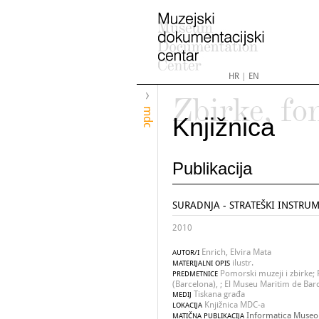
HR
|
EN
Zbirke, fo
mdc
Knjižnica
Publikacija
SURADNJA - STRATEŠKI INSTR
2010
Enrich, Elvira Mata
AUTOR/I
ilustr.
MATERIJALNI OPIS
Pomorski muzeji i zbirke;
PREDMETNICE
(Barcelona), ; El Museu Maritim de Bar
Tiskana građa
MEDIJ
Knjižnica MDC-a
LOKACIJA
Informatica Museolo
MATIČNA PUBLIKACIJA