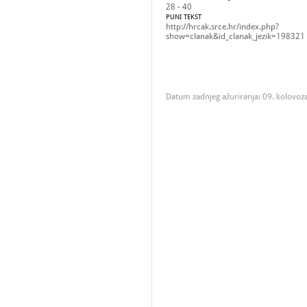
28 - 40
PUNI TEKST
http://hrcak.srce.hr/index.php?
show=clanak&id_clanak_jezik=198321
Datum zadnjeg ažuriranja: 09. kolovoz