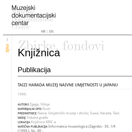
HR
|
EN
Zbirke, fondovi
mdc
Knjižnica
Publikacija
TAIZI HARADA MUZEJ NAIVNE UMJETNOSTI U JAPANU
1999.
Zgaga, Višnja
AUTOR/I
Ilustr
MATERIJALNI OPIS
Naiva; Umjetnički muzeji i zbirke; Suwa; Harada, Taizi
PREDMETNICE
Tiskana građa
MEDIJ
Knjižnica MDC-a
LOKACIJA
Informatica museologica (Zagreb).- 30, 1/4
MATIČNA PUBLIKACIJA
(1999.). Str. 90 -