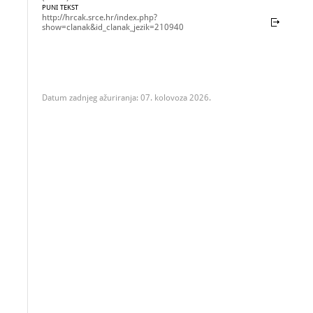
PUNI TEKST
http://hrcak.srce.hr/index.php?
show=clanak&id_clanak_jezik=210940
Datum zadnjeg ažuriranja: 07. kolovoza 2026.