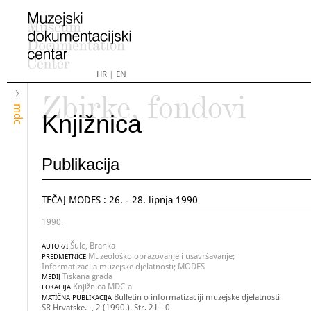
HR
|
EN
Zbirke, fondovi
mdc
Knjižnica
Publikacija
TEČAJ MODES : 26. - 28. lipnja 1990
1990.
Šulc, Branka
AUTOR/I
Muzeološko obrazovanje i usavršavanje;
PREDMETNICE
Informatizacija muzejske djelatnosti; MODES
Tiskana građa
MEDIJ
Knjižnica MDC-a
LOKACIJA
Bulletin o informatizaciji muzejske djelatnosti
MATIČNA PUBLIKACIJA
SR Hrvatske.- , 2 (1990.). Str. 21 - 0