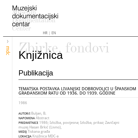
HR
|
EN
Zbirke, fondovi
mdc
Knjižnica
Publikacija
TEMATSKA POSTAVKA LIVANJSKI DOBROVOLJCI U ŠPANSKOM
GRAĐANSKOM RATU OD 1936. DO 1939. GODINE
1986
Buljan, B.
AUTOR/I
Abstract
NAPOMENA
1986; Izložba, povijesna; Izložba, prikaz; Zavičajni
PREDMETNICE
muzej Hasan Brkić (Livno),
Tiskana građa
MEDIJ
Knjižnica MDC-a
LOKACIJA