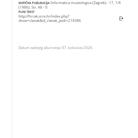
Informatica museologica (Zagreb).- 17, 1/4
MATIČNA PUBLIKACIJA
(1986). Str. 48 - 0
PUNI TEKST
http://hrcak.srce.hr/index.php?
show=clanak&id_clanak_jezik=214386
Datum zadnjeg ažuriranja: 07. kolovoza 2026.