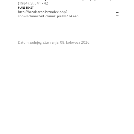
(1984). Str. 41 - 42
PUNI TEKST
http://hrcak.srce.hr/index.php?
show=clanak&id_clanak_jezik=214745
Datum zadnjeg ažuriranja: 08. kolovoza 2026.