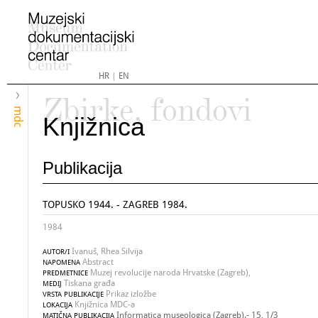
HR
|
EN
Zbirke, fondovi
mdc
Knjižnica
Publikacija
TOPUSKO 1944. - ZAGREB 1984.
1984
Ivanuš, Rhea Silvija
AUTOR/I
Abstract
NAPOMENA
Muzej revolucije naroda Hrvatske (Zagreb),
PREDMETNICE
Tiskana građa
MEDIJ
Prikaz izložbe
VRSTA PUBLIKACIJE
Knjižnica MDC-a
LOKACIJA
Informatica museologica (Zagreb).- 15, 1/3
MATIČNA PUBLIKACIJA