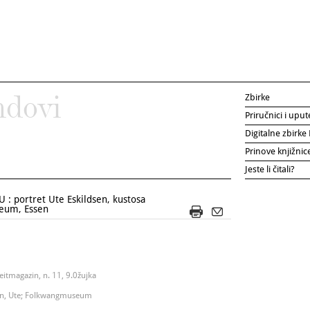
Zbirke
ndovi
Priručnici i uput
Digitalne zbirk
Prinove knjižni
Jeste li čitali?
: portret Ute Eskildsen, kustosa
seum, Essen
Zeitmagazin, n. 11, 9.0žujka
dsen, Ute; Folkwangmuseum