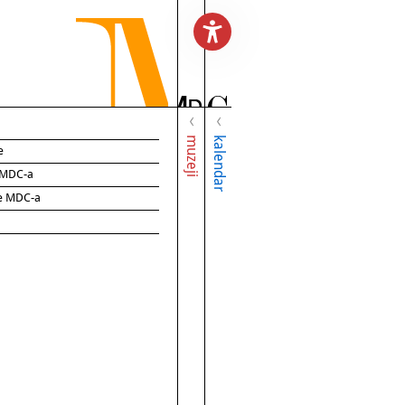
muzeji
kalendar
e
e MDC-a
ce MDC-a