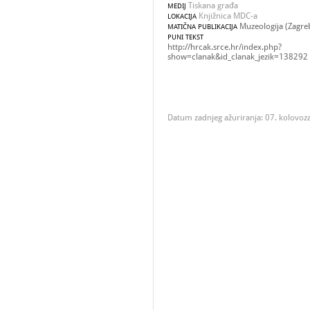
Tiskana građa
MEDIJ
Knjižnica MDC-a
LOKACIJA
Muzeologija (Zagreb)
MATIČNA PUBLIKACIJA
PUNI TEKST
http://hrcak.srce.hr/index.php?
show=clanak&id_clanak_jezik=138292
Datum zadnjeg ažuriranja: 07. kolovoz