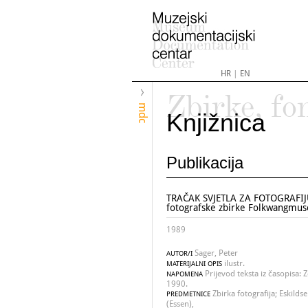
HR
|
EN
Zbirke, fo
mdc
Knjižnica
Publikacija
TRAČAK SVJETLA ZA FOTOGRAFIJU 
fotografske zbirke Folkwangmu
1989
Sager, Peter
AUTOR/I
ilustr.
MATERIJALNI OPIS
Prijevod teksta iz časopisa: 
NAPOMENA
1990.
Zbirka fotografija; Eskil
PREDMETNICE
(Essen),