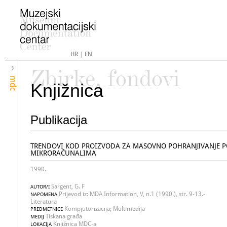
HR
|
EN
Zbirke, fondovi
mdc
Knjižnica
Publikacija
TRENDOVI KOD PROIZVODA ZA MASOVNO POHRANJIVANJE 
MIKRORAČUNALIMA
1990.
Sargent, G. F
AUTOR/I
Prijevod iz: MDA Information, V, n.1 (1990.), str. 9-13.-
NAPOMENA
Literatura
Kompjutorizacija; Multimedija
PREDMETNICE
Tiskana građa
MEDIJ
Knjižnica MDC-a
LOKACIJA