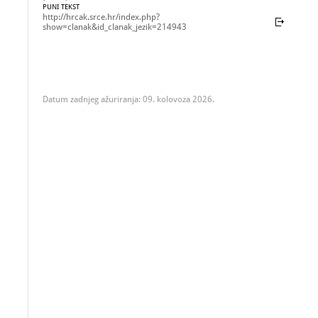
PUNI TEKST
http://hrcak.srce.hr/index.php?
show=clanak&id_clanak_jezik=214943
Datum zadnjeg ažuriranja: 09. kolovoza 2026.