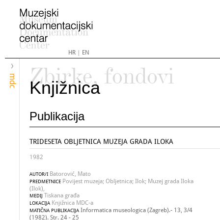
HR
|
EN
Zbirke, fondovi
mdc
Knjižnica
Publikacija
TRIDESETA OBLJETNICA MUZEJA GRADA ILOKA
1982
Batorović, Mato
AUTOR/I
Povijest muzeja; Obljetnica; Ilok; Muzej grada Iloka
PREDMETNICE
(Ilok),
Tiskana građa
MEDIJ
Knjižnica MDC-a
LOKACIJA
Informatica museologica (Zagreb).- 13, 3/4
MATIČNA PUBLIKACIJA
(1982). Str. 24 - 25