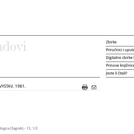
Zbirke
ndovi
Priručnici i uput
Digitalne zbirk
Prinove knjižni
Jeste li čitali?
YSTAV, 1981.
ogica (Zagreb).- 13, 1/2