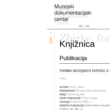
HR
|
EN
Zbirke, fo
mdc
Knjižnica
Publikacija
TVORBA MUZEJNICH EXPOZIC A V
1982
Heim, Mira
AUTOR/I
Muzeološke publikacije
PREDMETNICE
Tiskana građa
MEDIJ
Prikaz knjige
VRSTA PUBLIKACIJE
Knjižnica MDC-a
LOKACIJA
Informatica museol
MATIČNA PUBLIKACIJA
(1982). Str. 48 - 0