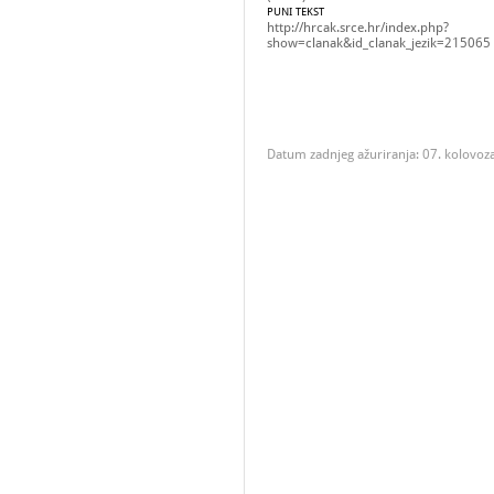
PUNI TEKST
http://hrcak.srce.hr/index.php?
show=clanak&id_clanak_jezik=215065
Datum zadnjeg ažuriranja: 07. kolovoz