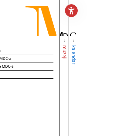
muzeji
kalendar
e
e MDC-a
ce MDC-a