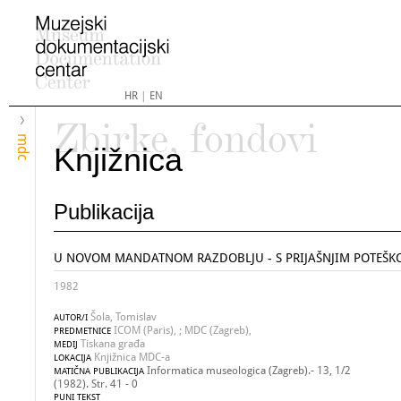
HR
|
EN
Zbirke, fondovi
mdc
Knjižnica
Publikacija
U NOVOM MANDATNOM RAZDOBLJU - S PRIJAŠNJIM POTEŠ
1982
Šola, Tomislav
AUTOR/I
ICOM (Paris), ; MDC (Zagreb),
PREDMETNICE
Tiskana građa
MEDIJ
Knjižnica MDC-a
LOKACIJA
Informatica museologica (Zagreb).- 13, 1/2
MATIČNA PUBLIKACIJA
(1982). Str. 41 - 0
PUNI TEKST