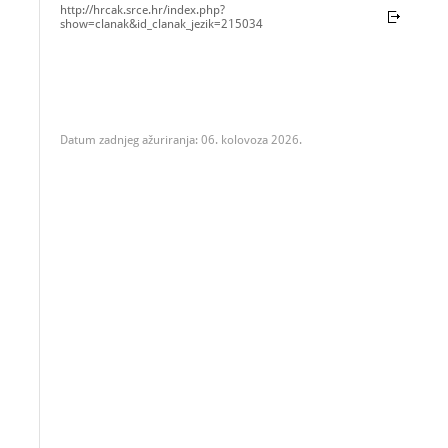
http://hrcak.srce.hr/index.php?
show=clanak&id_clanak_jezik=215034
Datum zadnjeg ažuriranja: 06. kolovoza 2026.