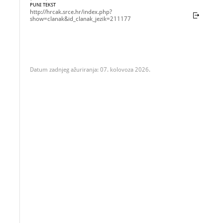
PUNI TEKST
http://hrcak.srce.hr/index.php?
show=clanak&id_clanak_jezik=211177
Datum zadnjeg ažuriranja: 07. kolovoza 2026.