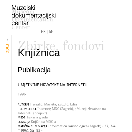
HR
|
EN
Zbirke, fondovi
mdc
Knjižnica
Publikacija
UMJETNINE HRVATSKE NA INTERNETU
1996
Franulić, Markita; Zvizdić, Edin
AUTOR/I
Internet; MDC (Zagreb), ; Muzeji Hrvatske na
PREDMETNICE
Internetu (projekt)
Tiskana građa
MEDIJ
Knjižnica MDC-a
LOKACIJA
Informatica museologica (Zagreb).- 27, 3/4
MATIČNA PUBLIKACIJA
(1996). Str. 83 -