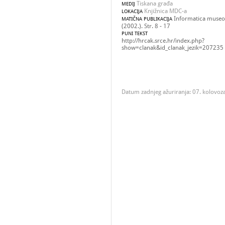
Tiskana građa
MEDIJ
Knjižnica MDC-a
LOKACIJA
Informatica museol
MATIČNA PUBLIKACIJA
(2002.). Str. 8 - 17
PUNI TEKST
http://hrcak.srce.hr/index.php?
show=clanak&id_clanak_jezik=207235
Datum zadnjeg ažuriranja: 07. kolovoz