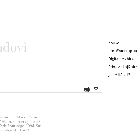
Zbirke
ndovi
Priručnici i uput
Digitalne zbirk
Prinove knjižni
Jeste li čitali?
autora) iz: Moore, Kevin.
// Museum management /
ork: Routledge, 1994. Str.
iografija: str. 16-17