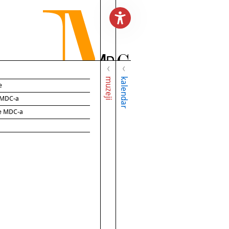
muzeji
kalendar
e
e MDC-a
ce MDC-a