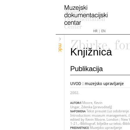
HR
|
EN
Zbirke, fo
mdc
Knjižnica
Publikacija
UVOD : muzejsko upravljanje
2002.
Moore, Kevin
AUTOR/I
Ungar, Zdenka [prevoditelj]
Tekst preuzet (uz odobrenje 
NAPOMENA
Introduction: museum management. 
edited by Kevin Moore. London ; New Y
1-21..-Bibliograf. bilješke uz tekst.-Bibl
Muzejsko upravljanje
PREDMETNICE