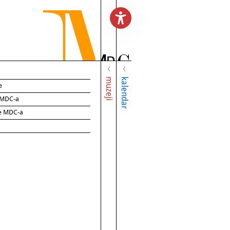
muzeji
kalendar
e
e MDC-a
ce MDC-a