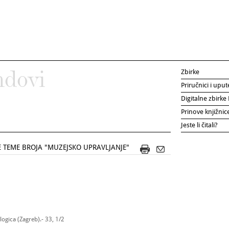
Zbirke
ndovi
Priručnici i uput
Digitalne zbirk
Prinove knjižni
Jeste li čitali?
 TEME BROJA "MUZEJSKO UPRAVLJANJE"
ogica (Zagreb).- 33, 1/2