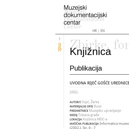
HR
|
EN
Zbirke, fo
mdc
Knjižnica
Publikacija
UVODNA RIJEČ GOŠĆE UREDNICE
2002.
Vujić, Žarka
AUTOR/I
Ilustr
MATERIJALNI OPIS
Muzejsko upravljanje
PREDMETNICE
Tiskana građa
MEDIJ
Knjižnica MDC-a
LOKACIJA
Informatica museol
MATIČNA PUBLIKACIJA
(2002.). Str. 6 - 7