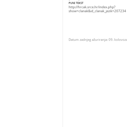
PUNI TEKST
http://hrcak.srce.hr/index.php?
show=clanak&id_clanak_jezik=207234
Datum zadnjeg ažuriranja: 09. kolovoz