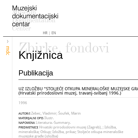
HR
|
EN
Zbirke, fondovi
mdc
Knjižnica
Publikacija
UZ IZLOŽBU "STOLJEĆE OTKUPA MINERALOŠKE MUZEJSKE GRA
(Hrvatski prirodoslovni muzej, travanj-svibanj 1996.)
1996
Zebec, Vladimir; Šoufek, Marin
AUTOR/I
Ilustr.
MATERIJALNI OPIS
Literatura.-Summary.
NAPOMENA
Hrvatski prirodoslovni muzej (Zagreb), ; Izložba,
PREDMETNICE
mineraloška; Otkup; Izložba, prikaz; Stoljeće otkupa mineraloške
muzejske građe (izložba)