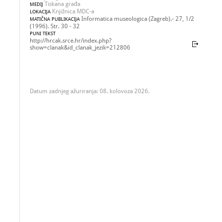
Tiskana građa
MEDIJ
Knjižnica MDC-a
LOKACIJA
Informatica museologica (Zagreb).- 27, 1/2
MATIČNA PUBLIKACIJA
(1996). Str. 30 - 32
PUNI TEKST
http://hrcak.srce.hr/index.php?
show=clanak&id_clanak_jezik=212806
Datum zadnjeg ažuriranja: 08. kolovoza 2026.