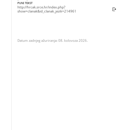
PUNI TEKST
http://hrcak.srce.hr/index.php?
show=clanak&id_clanak_jezik=214961
Datum zadnjeg ažuriranja: 08. kolovoza 2026.