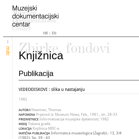
HR
|
EN
Zbirke, fondovi
mdc
Knjižnica
Publikacija
VIDEODISKOVI : slika u nastajanju
1982
Newman, Thomas
AUTOR/I
Prijevod iz: Museum News, Feb., 1981., str. 28-33
NAPOMENA
Informatizacija muzejske djelatnosti; 1982
PREDMETNICE
Tiskana građa
MEDIJ
Knjižnica MDC-a
LOKACIJA
Informatica museologica (Zagreb).- 13, 3/4
MATIČNA PUBLIKACIJA
(1982). Str. 39 - 43