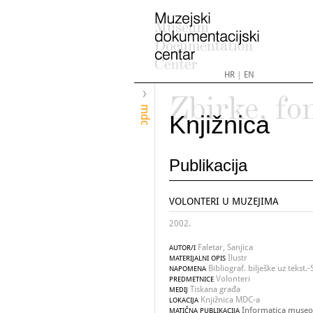
HR
|
EN
Zbirke, fo
mdc
Knjižnica
Publikacija
VOLONTERI U MUZEJIMA
2002.
Faletar, Sanjica
AUTOR/I
Ilustr
MATERIJALNI OPIS
Bibliograf. bilješke uz tekst
NAPOMENA
Volonteri
PREDMETNICE
Tiskana građa
MEDIJ
Knjižnica MDC-a
LOKACIJA
Informatica museol
MATIČNA PUBLIKACIJA