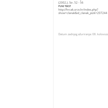
(2002.). Str. 52 - 56
PUNI TEKST
http://hrcak.srce.hr/index.php?
show=clanak&id_clanak_jezik=207244
Datum zadnjeg ažuriranja: 08. kolovoz