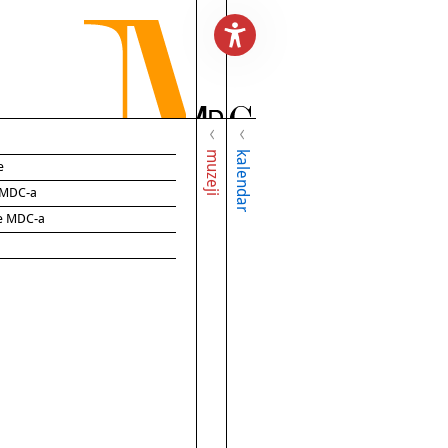
muzeji
kalendar
e
e MDC-a
ce MDC-a