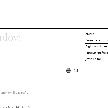
Zbirke
ndovi
Priručnici i uput
Digitalne zbirk
Prinove knjižni
Jeste li čitali?
.-Summary.-Bibliografija
ogica (Zagreb).- 33, 1/2