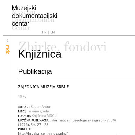
HR
|
EN
Zbirke, fondovi
mdc
Knjižnica
Publikacija
ZAJEDNICA MUZEJA SRBIJE
1976
Bauer, Antun
AUTOR/I
Tiskana građa
MEDIJ
Knjižnica MDC-a
LOKACIJA
Informatica museologica (Zagreb).- 7, 3/4
MATIČNA PUBLIKACIJA
(1976). Str. 27 - 28
PUNI TEKST
http://hrcak.srce.hr/index.php?