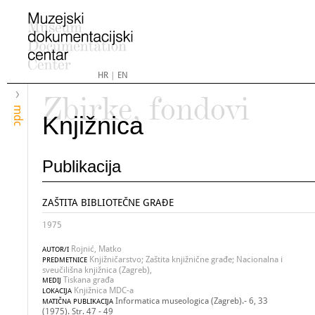
HR
|
EN
Zbirke, fondovi
mdc
Knjižnica
Publikacija
ZAŠTITA BIBLIOTEČNE GRAĐE
1975
Rojnić, Matko
AUTOR/I
Knjižničarstvo; Zaštita knjižnične građe; Nacionalna i
PREDMETNICE
sveučilišna knjižnica (Zagreb),
Tiskana građa
MEDIJ
Knjižnica MDC-a
LOKACIJA
Informatica museologica (Zagreb).- 6, 33
MATIČNA PUBLIKACIJA
(1975). Str. 47 - 49