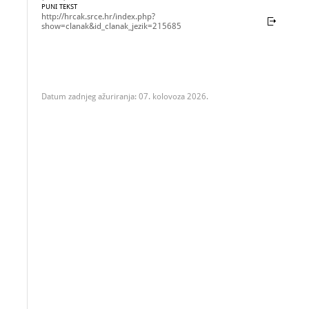
PUNI TEKST
http://hrcak.srce.hr/index.php?
show=clanak&id_clanak_jezik=215685
Datum zadnjeg ažuriranja: 07. kolovoza 2026.