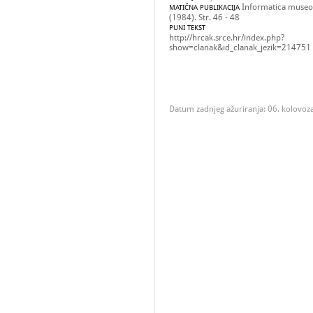
Informatica museol
MATIČNA PUBLIKACIJA
(1984). Str. 46 - 48
PUNI TEKST
http://hrcak.srce.hr/index.php?
show=clanak&id_clanak_jezik=214751
Datum zadnjeg ažuriranja: 06. kolovoz