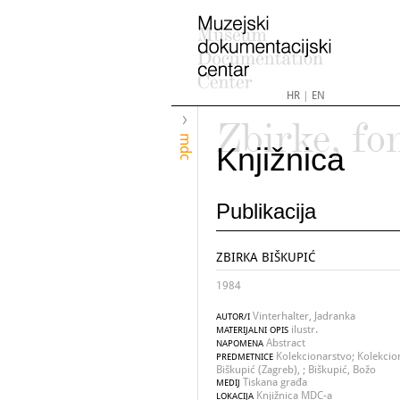
HR
|
EN
Zbirke, fo
mdc
Knjižnica
Publikacija
ZBIRKA BIŠKUPIĆ
1984
Vinterhalter, Jadranka
AUTOR/I
ilustr.
MATERIJALNI OPIS
Abstract
NAPOMENA
Kolekcionarstvo; Kolekciona
PREDMETNICE
Biškupić (Zagreb), ; Biškupić, Božo
Tiskana građa
MEDIJ
Knjižnica MDC-a
LOKACIJA