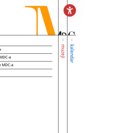
muzeji
kalendar
e
e MDC-a
ce MDC-a