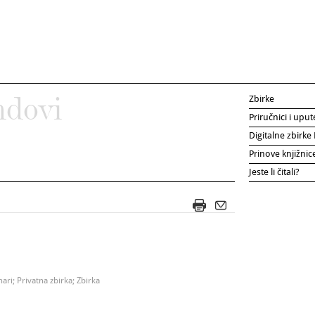
Zbirke
ndovi
Priručnici i uput
Digitalne zbirk
Prinove knjižni
Jeste li čitali?
ri; Privatna zbirka; Zbirka