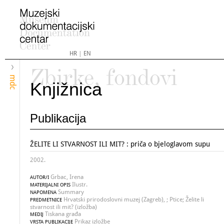
HR
|
EN
Zbirke, fondovi
mdc
Knjižnica
Publikacija
ŽELITE LI STVARNOST ILI MIT? : priča o bjeloglavom supu
2002.
Grbac, Irena
AUTOR/I
Ilustr.
MATERIJALNI OPIS
Summary
NAPOMENA
Hrvatski prirodoslovni muzej (Zagreb), ; Ptice; Želite li
PREDMETNICE
stvarnost ili mit? (izložba)
Tiskana građa
MEDIJ
Prikaz izložbe
VRSTA PUBLIKACIJE