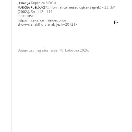
Knjižnica MDC-a
LOKACIJA
Informatica museologica (Zagreb).- 33, 3/4
MATIČNA PUBLIKACIJA
(2002.). Str. 112 - 114
PUNI TEKST
http://hrcak.srce.hr/index.php?
show=clanak&id_clanak_jezik=207217
Datum zadnjeg ažuriranja: 10. kolovoza 2026.