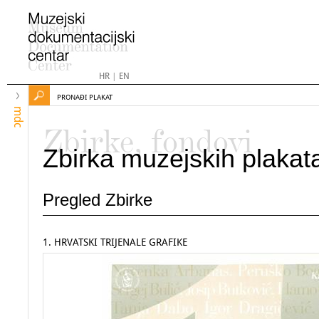
HR
|
EN
PRONAĐI PLAKAT
mdc
Zbirke, fondovi
Zbirka muzejskih plakat
Pregled Zbirke
1. HRVATSKI TRIJENALE GRAFIKE