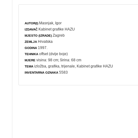
Masnjak, Igor
AUTOR(I)
Kabinet grafike HAZU
IZDAVAČ
Zagreb
MJESTO (IZRADE)
Hrvatska
ZEMLJA
1997.
GODINA
offset (dvije boje)
TEHNIKA
visina: 98 cm; širina: 68 cm
MJERE
izložba
,
grafika
,
trijenale
, Kabinet grafike HAZU
TEMA
5583
INVENTARNA OZNAKA