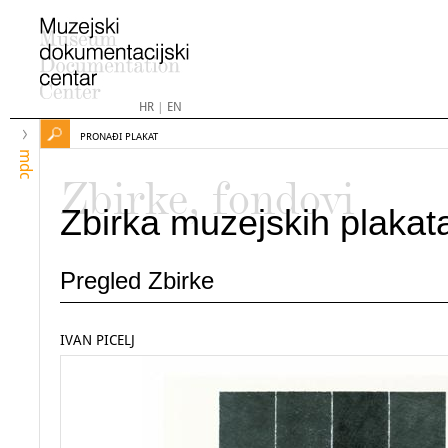
HR
|
EN
PRONAĐI PLAKAT
mdc
Zbirke, fondovi
Zbirka muzejskih plakat
Pregled Zbirke
IVAN PICELJ