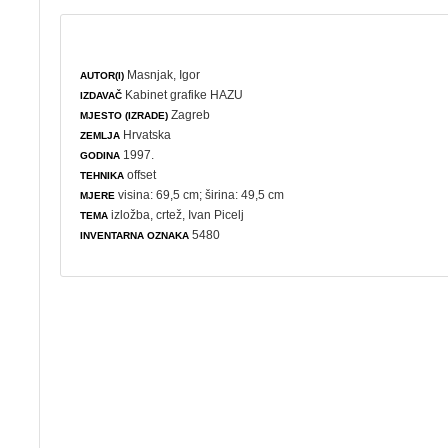
Masnjak, Igor
AUTOR(I)
Kabinet grafike HAZU
IZDAVAČ
Zagreb
MJESTO (IZRADE)
Hrvatska
ZEMLJA
1997.
GODINA
offset
TEHNIKA
visina: 69,5 cm; širina: 49,5 cm
MJERE
izložba
,
crtež
, Ivan Picelj
TEMA
5480
INVENTARNA OZNAKA