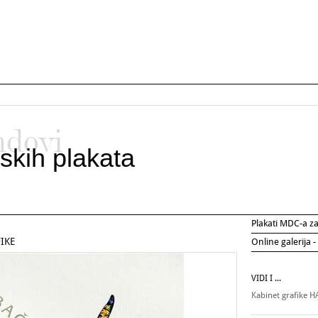
ndovi
skih plakata
Plakati MDC-a 
IKE
Online galerija -
VIDI I ...
Kabinet grafike 