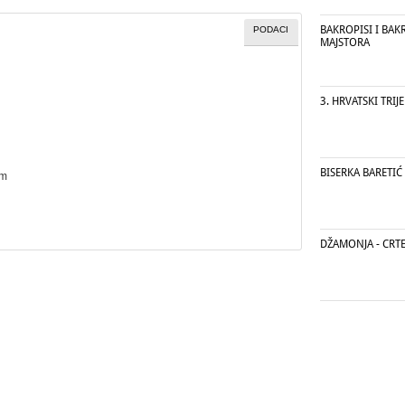
BAKROPISI I BAK
PODACI
MAJSTORA
3. HRVATSKI TRIJ
BISERKA BARETIĆ
cm
DŽAMONJA - CRTE