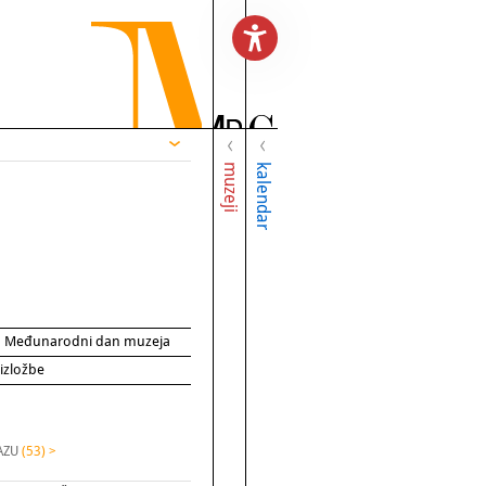
muzeji
kalendar
za Međunarodni dan muzeja
 izložbe
HAZU
(53) >