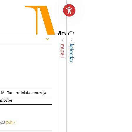
muzeji
kalendar
za Međunarodni dan muzeja
 izložbe
HAZU
(53) >