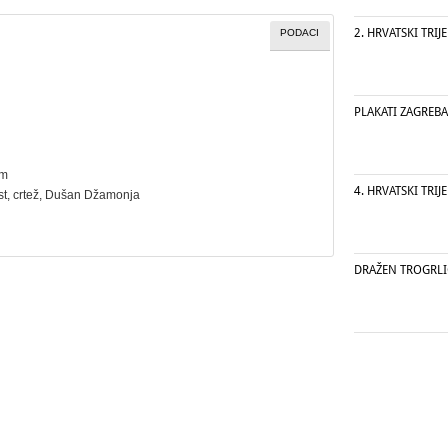
2. HRVATSKI TRIJ
PODACI
PLAKATI ZAGREB
cm
4. HRVATSKI TRIJ
st
,
crtež
, Dušan Džamonja
DRAŽEN TROGRLI