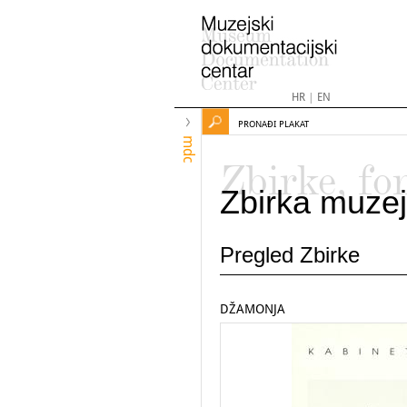
HR
|
EN
PRONAĐI PLAKAT
mdc
Zbirke, fo
Zbirka muzej
Pregled Zbirke
DŽAMONJA