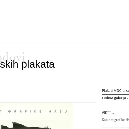
ndovi
skih plakata
Plakati MDC-a 
Online galerija -
VIDI I ...
Kabinet grafike 