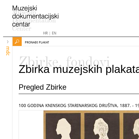
HR
|
EN
PRONAĐI PLAKAT
mdc
Zbirke, fondovi
Zbirka muzejskih plakat
Pregled Zbirke
100 GODINA KNINSKOG STARINARSKOG DRUŠTVA, 1887. - 1