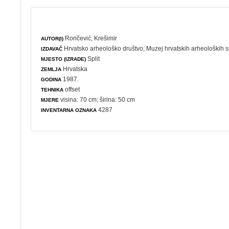
Rončević, Krešimir
AUTOR(I)
Hrvatsko arheološko društvo
;
Muzej hrvatskih arheoloških
IZDAVAČ
Split
MJESTO (IZRADE)
Hrvatska
ZEMLJA
1987.
GODINA
offset
TEHNIKA
visina: 70 cm; širina: 50 cm
MJERE
4287
INVENTARNA OZNAKA