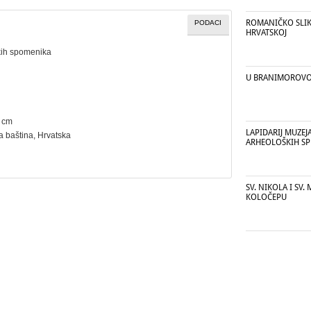
ROMANIČKO SLI
PODACI
HRVATSKOJ
kih spomenika
U BRANIMOROVO
8 cm
LAPIDARIJ MUZEJ
a baština
, Hrvatska
ARHEOLOŠKIH S
SV. NIKOLA I SV.
KOLOČEPU