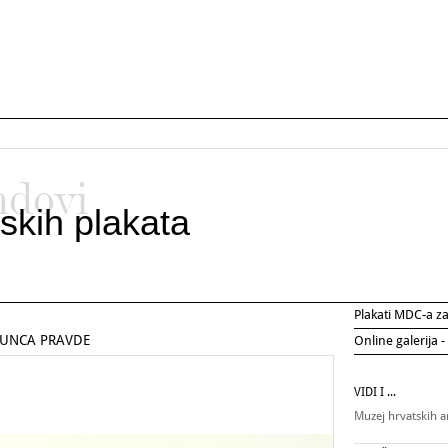
ndovi
skih plakata
Plakati MDC-a 
SUNCA PRAVDE
Online galerija -
VIDI I ...
Muzej hrvatskih 