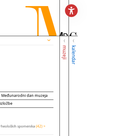
muzeji
kalendar
za Međunarodni dan muzeja
 izložbe
arheoloških spomenika
(42) >