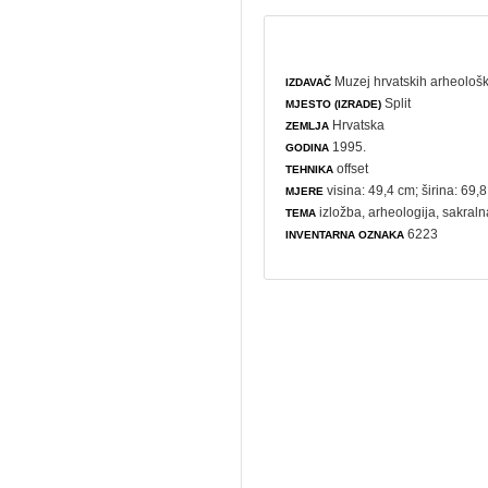
Muzej hrvatskih arheološ
IZDAVAČ
Split
MJESTO (IZRADE)
Hrvatska
ZEMLJA
1995.
GODINA
offset
TEHNIKA
visina: 49,4 cm; širina: 69,
MJERE
izložba
,
arheologija
,
sakraln
TEMA
6223
INVENTARNA OZNAKA