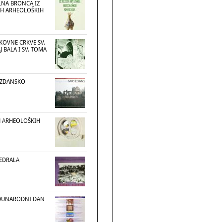
LNA BRONCA IZ
IH ARHEOLOŠKIH
EKOVNE CRKVE SV.
 BALA I SV. TOMA
OZDANSKO
H ARHEOLOŠKIH
EDRALA
MEĐUNARODNI DAN