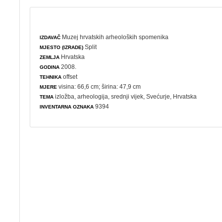
Muzej hrvatskih arheoloških spomenika
IZDAVAČ
Split
MJESTO (IZRADE)
Hrvatska
ZEMLJA
2008.
GODINA
offset
TEHNIKA
visina: 66,6 cm; širina: 47,9 cm
MJERE
izložba
,
arheologija
, srednji vijek, Svećurje, Hrvatska
TEMA
9394
INVENTARNA OZNAKA