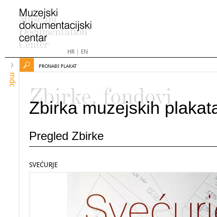
HR
|
EN
PRONAĐI PLAKAT
mdc
Zbirke, fondovi
Zbirka muzejskih plakat
Pregled Zbirke
SVEĆURJE