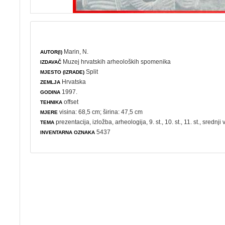
Marin, N.
AUTOR(I)
Muzej hrvatskih arheoloških spomenika
IZDAVAČ
Split
MJESTO (IZRADE)
Hrvatska
ZEMLJA
1997.
GODINA
offset
TEHNIKA
visina: 68,5 cm; širina: 47,5 cm
MJERE
prezentacija
,
izložba
,
arheologija
, 9. st., 10. st., 11. st., srednji
TEMA
5437
INVENTARNA OZNAKA