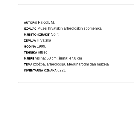
Palčok, M.
AUTOR(I)
Muzej hrvatskih arheoloških spomenika
IZDAVAČ
Split
MJESTO (IZRADE)
Hrvatska
ZEMLJA
1999.
GODINA
offset
TEHNIKA
visina: 68 cm; širina: 47,8 cm
MJERE
izložba
,
arheologija
,
Međunarodni dan muzeja
TEMA
6221
INVENTARNA OZNAKA