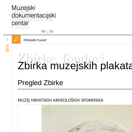
HR
|
EN
PRONAĐI PLAKAT
mdc
Zbirke, fondovi
Zbirka muzejskih plakat
Pregled Zbirke
MUZEJ HRVATSKIH ARHEOLOŠKIH SPOMENIKA