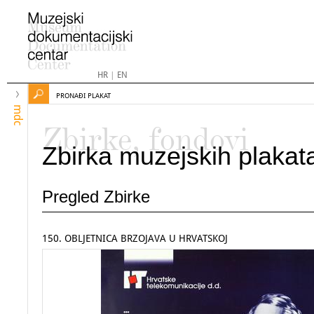
HR
|
EN
PRONAĐI PLAKAT
mdc
Zbirke, fondovi
Zbirka muzejskih plakat
Pregled Zbirke
150. OBLJETNICA BRZOJAVA U HRVATSKOJ