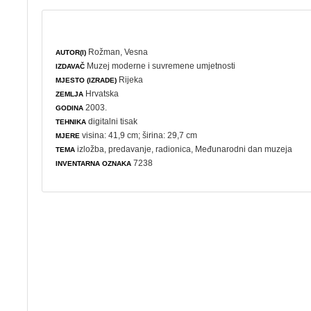
Rožman, Vesna
AUTOR(I)
Muzej moderne i suvremene umjetnosti
IZDAVAČ
Rijeka
MJESTO (IZRADE)
Hrvatska
ZEMLJA
2003.
GODINA
digitalni tisak
TEHNIKA
visina: 41,9 cm; širina: 29,7 cm
MJERE
izložba
,
predavanje
,
radionica
,
Međunarodni dan muzeja
TEMA
7238
INVENTARNA OZNAKA