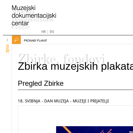
HR
|
EN
PRONAĐI PLAKAT
mdc
Zbirke, fondovi
Zbirka muzejskih plakat
Pregled Zbirke
18. SVIBNJA - DAN MUZEJA - MUZEJI I PRIJATELJI