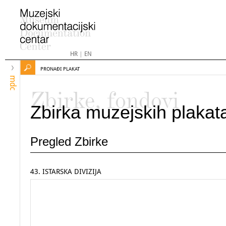
HR
|
EN
PRONAĐI PLAKAT
mdc
Zbirke, fondovi
Zbirka muzejskih plakat
Pregled Zbirke
43. ISTARSKA DIVIZIJA