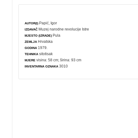
Papić, Igor
AUTOR(I)
Muzej narodne revolucije Istre
IZDAVAČ
Pula
MJESTO (IZRADE)
Hrvatska
ZEMLJA
1979.
GODINA
sitotisak
TEHNIKA
visina: 58 cm; širina: 93 cm
MJERE
3010
INVENTARNA OZNAKA