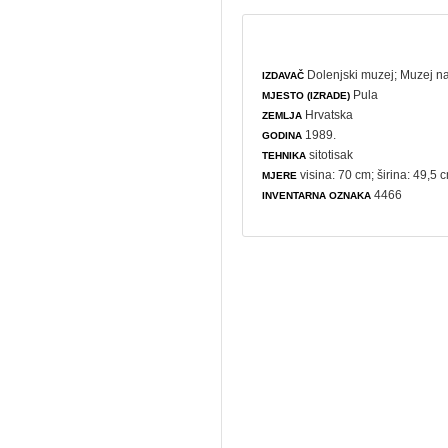
Dolenjski muzej
;
Muzej na
IZDAVAČ
Pula
MJESTO (IZRADE)
Hrvatska
ZEMLJA
1989.
GODINA
sitotisak
TEHNIKA
visina: 70 cm; širina: 49,5 
MJERE
4466
INVENTARNA OZNAKA