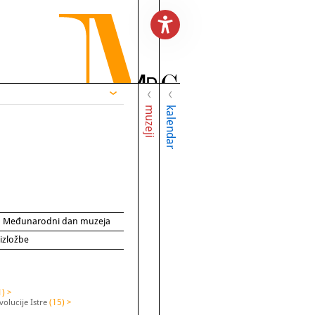
muzeji
kalendar
za Međunarodni dan muzeja
 izložbe
1) >
olucije Istre
(15) >