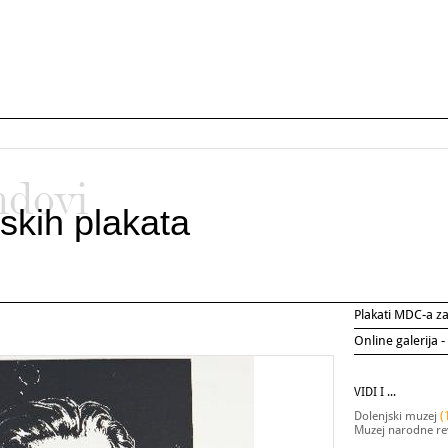
ndovi
skih plakata
Plakati MDC-a 
Online galerija -
VIDI I ...
Dolenjski muzej
(
Muzej narodne rev