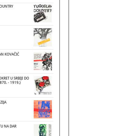
COUNTRY
RAN KOVAČIĆ
OKRET U SRBIJI DO
870. - 1919.)
ZIJA
TU NA DAR