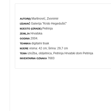
Martinović, Zvonimir
AUTOR(I)
Galerija "Krsto Hegedušić"
IZDAVAČ
Petrinja
MJESTO (IZRADE)
Hrvatska
ZEMLJA
2004.
GODINA
digitalni tisak
TEHNIKA
visina: 42 cm; širina: 29,7 cm
MJERE
izložba
,
obljetnica
, Petrinja Hrvatski dom Petrinja
TEMA
7683
INVENTARNA OZNAKA