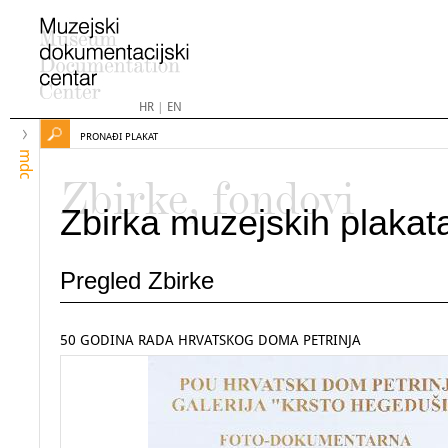
HR
|
EN
PRONAĐI PLAKAT
mdc
Zbirke, fondovi
Zbirka muzejskih plakat
Pregled Zbirke
50 GODINA RADA HRVATSKOG DOMA PETRINJA