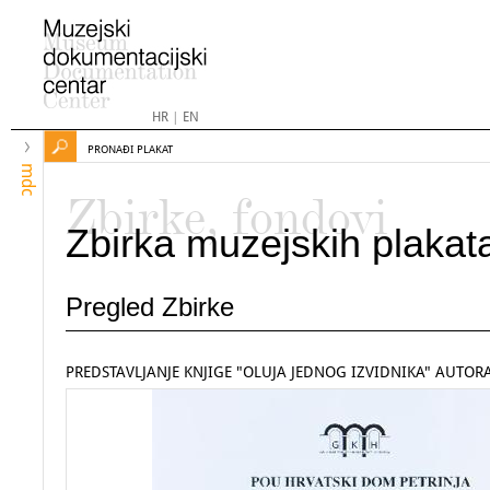
HR
|
EN
PRONAĐI PLAKAT
mdc
Zbirke, fondovi
Zbirka muzejskih plakat
Pregled Zbirke
PREDSTAVLJANJE KNJIGE "OLUJA JEDNOG IZVIDNIKA" AUTORA