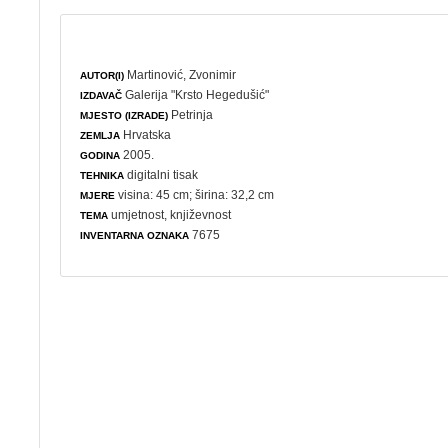
Martinović, Zvonimir
AUTOR(I)
Galerija "Krsto Hegedušić"
IZDAVAČ
Petrinja
MJESTO (IZRADE)
Hrvatska
ZEMLJA
2005.
GODINA
digitalni tisak
TEHNIKA
visina: 45 cm; širina: 32,2 cm
MJERE
umjetnost
,
književnost
TEMA
7675
INVENTARNA OZNAKA