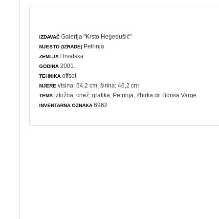
Galerija "Krsto Hegedušić"
IZDAVAČ
Petrinja
MJESTO (IZRADE)
Hrvatska
ZEMLJA
2001.
GODINA
offset
TEHNIKA
visina: 64,2 cm; širina: 46,2 cm
MJERE
izložba
,
crtež
,
grafika
, Petrinja, Zbirka dr. Borisa Varge
TEMA
6962
INVENTARNA OZNAKA