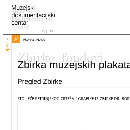
HR
|
EN
PRONAĐI PLAKAT
mdc
Zbirke, fondovi
Zbirka muzejskih plakat
Pregled Zbirke
STOLJEĆE PETRINJSKOG CRTEŽA I GRAFIKE IZ ZBIRKE DR. BO