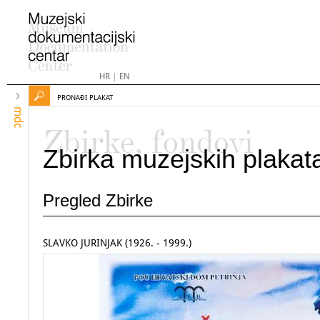
HR
|
EN
PRONAĐI PLAKAT
mdc
Zbirke, fondovi
Zbirka muzejskih plakat
Pregled Zbirke
SLAVKO JURINJAK (1926. - 1999.)