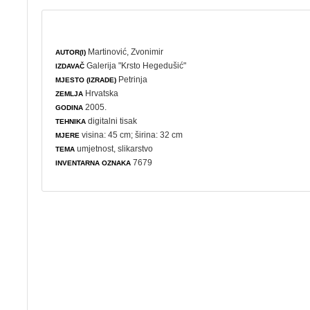
Martinović, Zvonimir
AUTOR(I)
Galerija "Krsto Hegedušić"
IZDAVAČ
Petrinja
MJESTO (IZRADE)
Hrvatska
ZEMLJA
2005.
GODINA
digitalni tisak
TEHNIKA
visina: 45 cm; širina: 32 cm
MJERE
umjetnost
,
slikarstvo
TEMA
7679
INVENTARNA OZNAKA