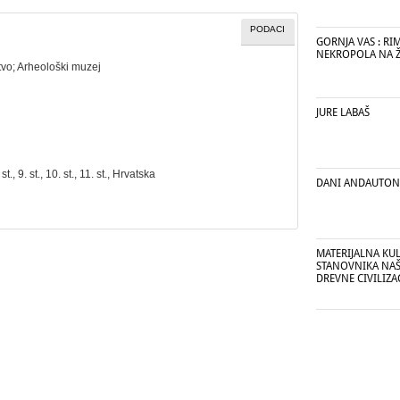
PODACI
GORNJA VAS : R
NEKROPOLA NA 
tvo
;
Arheološki muzej
JURE LABAŠ
. st., 9. st., 10. st., 11. st., Hrvatska
DANI ANDAUTONI
MATERIJALNA KU
STANOVNIKA NAŠ
DREVNE CIVILIZA