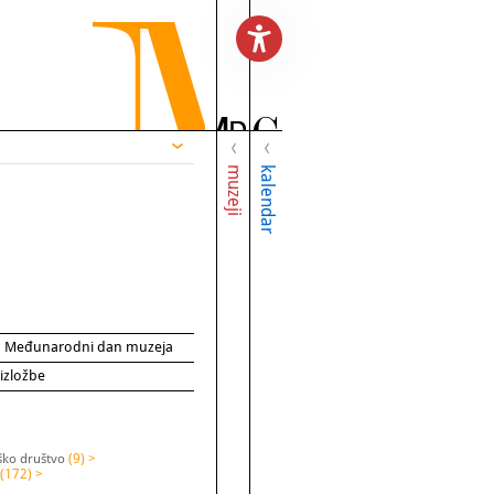
muzeji
kalendar
za Međunarodni dan muzeja
 izložbe
ško društvo
(9) >
(172) >