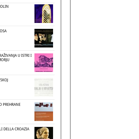
SOLIN
LOSA
AŽIVANJA U ISTRI I
MORJU
TSKOJ
O PREHRANE
I DELLA CROAZIA