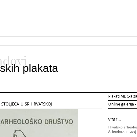
ndovi
skih plakata
Plakati MDC-a 
 STOLJEĆA U SR HRVATSKOJ
Online galerija -
VIDI I ...
Hrvatsko arheolo
Arheološki muzej