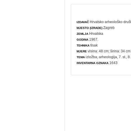
Hrvatsko arheološko druš
IZDAVAČ
Zagreb
MJESTO (IZRADE)
Hrvatska
ZEMLJA
1967.
GODINA
tisak
TEHNIKA
visina: 48 cm; širina: 34 cm
MJERE
izložba
,
arheologija
, 7. st., 8
TEMA
1643
INVENTARNA OZNAKA