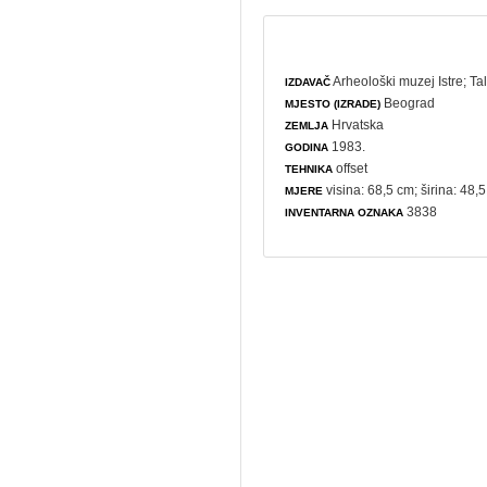
Arheološki muzej Istre
;
Ta
IZDAVAČ
Beograd
MJESTO (IZRADE)
Hrvatska
ZEMLJA
1983.
GODINA
offset
TEHNIKA
visina: 68,5 cm; širina: 48,
MJERE
3838
INVENTARNA OZNAKA