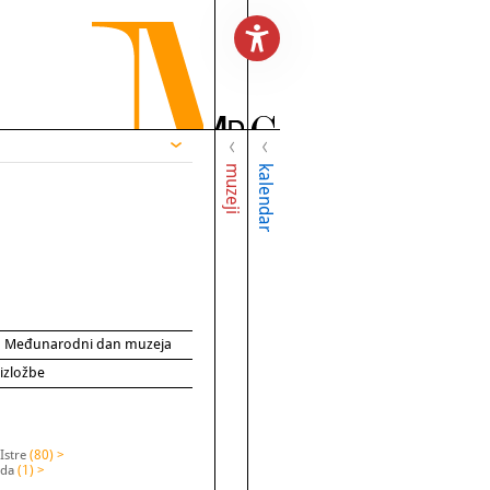
muzeji
kalendar
za Međunarodni dan muzeja
 izložbe
Istre
(80) >
ada
(1) >