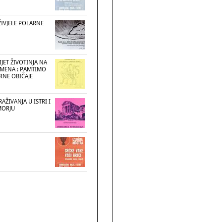
ŽIVJELE POLARNE
IJET ŽIVOTINJA NA
MENA : PAMTIMO
URNE OBIČAJE
AŽIVANJA U ISTRI I
MORJU