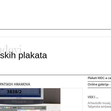
ndovi
skih plakata
Plakati MDC-a 
GIPATSKIH HRAMOVA
Online galerija -
VIDI I ...
Arheološki muzej 
Talijanska ambas