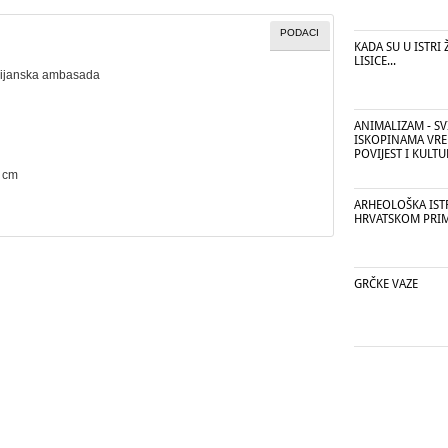
PODACI
KADA SU U ISTRI 
LISICE...
lijanska ambasada
ANIMALIZAM - SV
ISKOPINAMA VRE
POVIJEST I KULT
5 cm
ARHEOLOŠKA ISTR
HRVATSKOM PRI
GRČKE VAZE