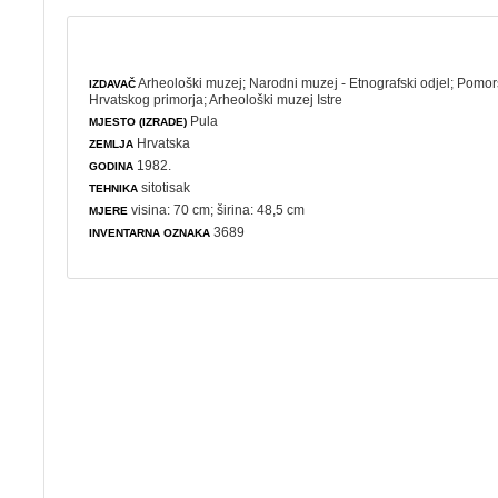
Arheološki muzej
;
Narodni muzej - Etnografski odjel
;
Pomors
IZDAVAČ
Hrvatskog primorja
;
Arheološki muzej Istre
Pula
MJESTO (IZRADE)
Hrvatska
ZEMLJA
1982.
GODINA
sitotisak
TEHNIKA
visina: 70 cm; širina: 48,5 cm
MJERE
3689
INVENTARNA OZNAKA