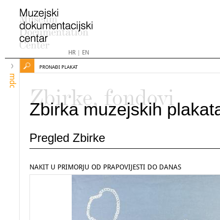
HR
|
EN
PRONAĐI PLAKAT
mdc
Zbirke, fondovi
Zbirka muzejskih plakat
Pregled Zbirke
NAKIT U PRIMORJU OD PRAPOVIJESTI DO DANAS