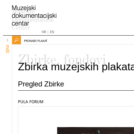
HR
|
EN
PRONAĐI PLAKAT
mdc
Zbirke, fondovi
Zbirka muzejskih plakat
Pregled Zbirke
PULA FORUM